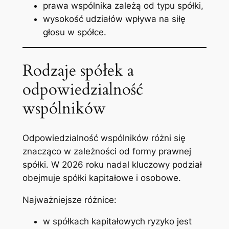
prawa wspólnika zależą od typu spółki,
wysokość udziałów wpływa na siłę
głosu w spółce.
Rodzaje spółek a
odpowiedzialność
wspólników
Odpowiedzialność wspólników różni się
znacząco w zależności od formy prawnej
spółki. W 2026 roku nadal kluczowy podział
obejmuje spółki kapitałowe i osobowe.
Najważniejsze różnice:
w spółkach kapitałowych ryzyko jest