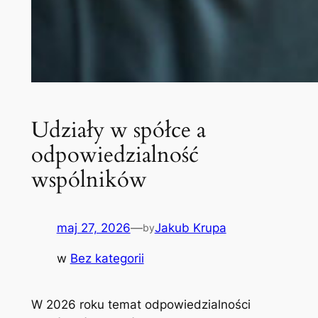
Udziały w spółce a
odpowiedzialność
wspólników
maj 27, 2026
—
Jakub Krupa
by
w
Bez kategorii
W 2026 roku temat odpowiedzialności