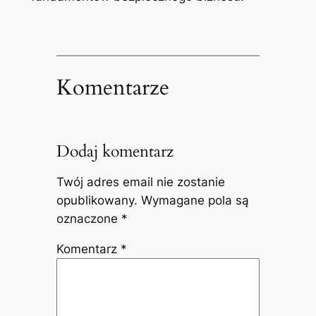
Komentarze
Dodaj komentarz
Twój adres email nie zostanie
opublikowany.
Wymagane pola są
oznaczone
*
Komentarz
*