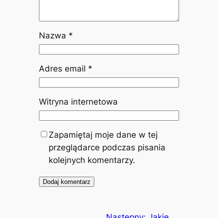
Nazwa
*
Adres email
*
Witryna internetowa
Zapamiętaj moje dane w tej
przeglądarce podczas pisania
kolejnych komentarzy.
Następny:
Jakie