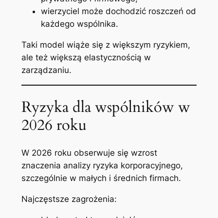
wierzyciel może dochodzić roszczeń od
każdego wspólnika.
Taki model wiąże się z większym ryzykiem,
ale też większą elastycznością w
zarządzaniu.
Ryzyka dla wspólników w
2026 roku
W 2026 roku obserwuje się wzrost
znaczenia analizy ryzyka korporacyjnego,
szczególnie w małych i średnich firmach.
Najczęstsze zagrożenia: