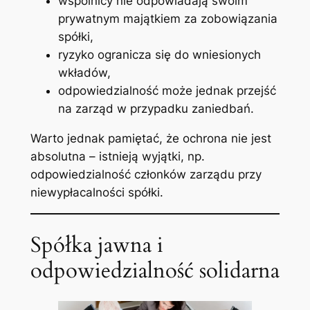
wspólnicy nie odpowiadają swoim
prywatnym majątkiem za zobowiązania
spółki,
ryzyko ogranicza się do wniesionych
wkładów,
odpowiedzialność może jednak przejść
na zarząd w przypadku zaniedbań.
Warto jednak pamiętać, że ochrona nie jest
absolutna – istnieją wyjątki, np.
odpowiedzialność członków zarządu przy
niewypłacalności spółki.
Spółka jawna i
odpowiedzialność solidarna