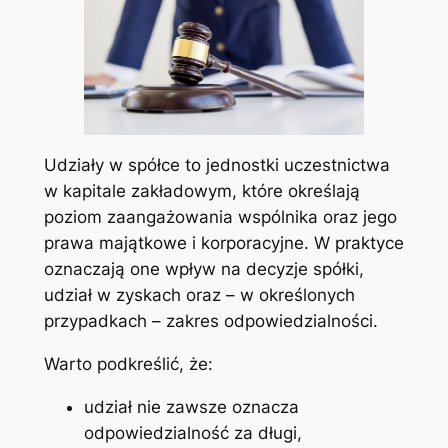
Udziały w spółce to jednostki uczestnictwa
w kapitale zakładowym, które określają
poziom zaangażowania wspólnika oraz jego
prawa majątkowe i korporacyjne. W praktyce
oznaczają one wpływ na decyzje spółki,
udział w zyskach oraz – w określonych
przypadkach – zakres odpowiedzialności.
Warto podkreślić, że:
udział nie zawsze oznacza
odpowiedzialność za długi,