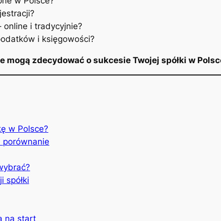
pne w Polsce?
estracji?
online i tradycyjnie?
podatków i księgowości?
óre mogą zdecydować o sukcesie Twojej spółki w Pols
kę w Polsce?
i porównanie
 wybrać?
i spółki
 na start