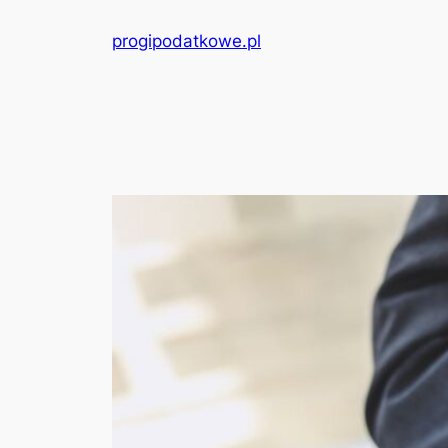
Przejdź
progipodatkowe.pl
do
treści