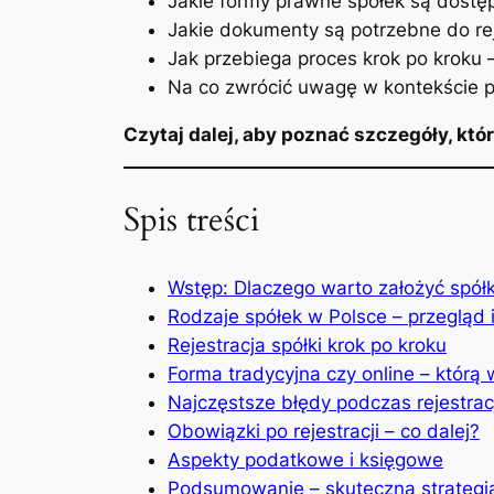
Jakie formy prawne spółek są dostę
Jakie dokumenty są potrzebne do rej
Jak przebiega proces krok po kroku – 
Na co zwrócić uwagę w kontekście 
Czytaj dalej, aby poznać szczegóły, kt
Spis treści
Wstęp: Dlaczego warto założyć spół
Rodzaje spółek w Polsce – przegląd 
Rejestracja spółki krok po kroku
Forma tradycyjna czy online – którą
Najczęstsze błędy podczas rejestracj
Obowiązki po rejestracji – co dalej?
Aspekty podatkowe i księgowe
Podsumowanie – skuteczna strategia