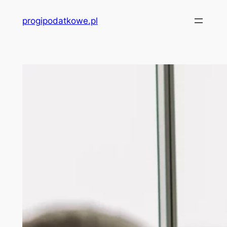
Przejdź
progipodatkowe.pl
do
treści