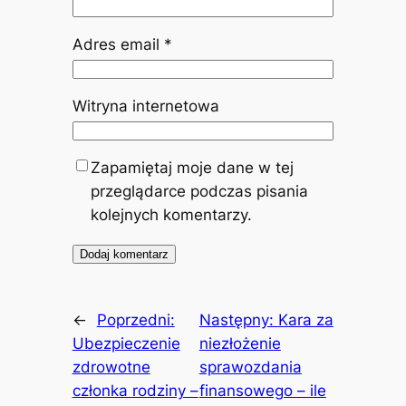
Adres email
*
Witryna internetowa
Zapamiętaj moje dane w tej
przeglądarce podczas pisania
kolejnych komentarzy.
←
Poprzedni:
Następny:
Kara za
Ubezpieczenie
niezłożenie
zdrowotne
sprawozdania
członka rodziny –
finansowego – ile