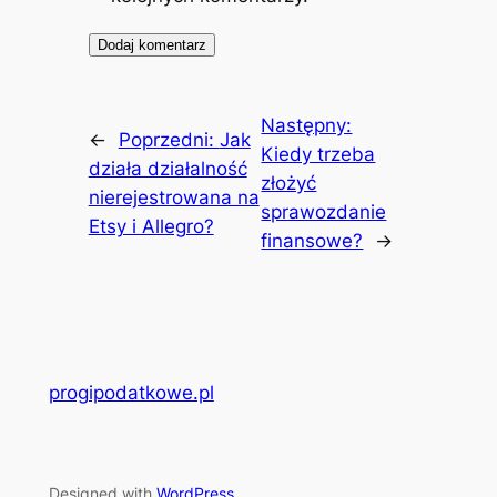
Następny:
←
Poprzedni:
Jak
Kiedy trzeba
działa działalność
złożyć
nierejestrowana na
sprawozdanie
Etsy i Allegro?
finansowe?
→
progipodatkowe.pl
Designed with
WordPress