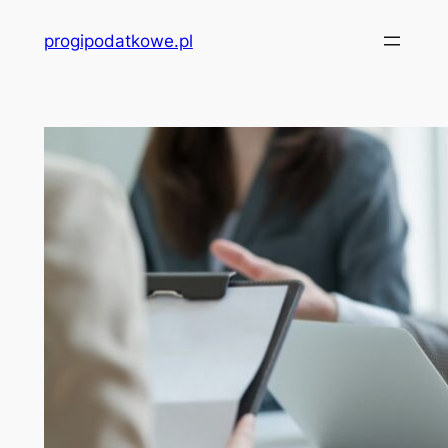
Przejdź
progipodatkowe.pl
do
treści