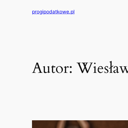
Przejdź
progipodatkowe.pl
do
treści
Autor:
Wiesław