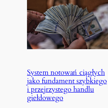
System notowań ciągłych
jako fundament szybkiego
i przejrzystego handlu
giełdowego