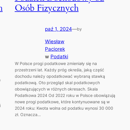
h
Osób Fizycznych
paź 1, 2024
—
by
Wiesław
Paciorek
w
Podatki
W Polsce progi podatkowe zmieniały się na
przestrzeni lat. Każdy próg określa, jaką część
dochodu należy opodatkować wybraną stawką
ę
podatkową. Oto przegląd skal podatkowych
obowiązujących w różnych okresach. Skala
Podatkowa 2024 Od 2022 roku w Polsce obowiązują
nowe progi podatkowe, które kontynuowane są w
i
2024 roku: Kwota wolna od podatku wynosi 30 000
zł. Oznacza…