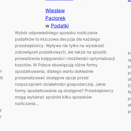
Wiesław
Paciorek
w
Podatki
Wybór odpowiedniego sposobu rozliczania
podatków to kluczowa decyzja dla każdego
przedsiębiorcy. Wpływa nie tylko na wysokość
zobowiązań podatkowych, ale także na sposób
P
prowadzenia księgowości i możliwości optymalizacji
o
w
kosztów. W Polsce obowiązują różne formy
p
m
opodatkowania, dlatego warto dokładnie
p
ej
przeanalizować dostępne opcje przed
s
rozpoczęciem działalności gospodarczej. Jakie
D
formy opodatkowania są dostępne? Przedsiębiorcy
f
mogą wybierać spośród kilku sposobów
p
rozliczania…
s
y
p
y