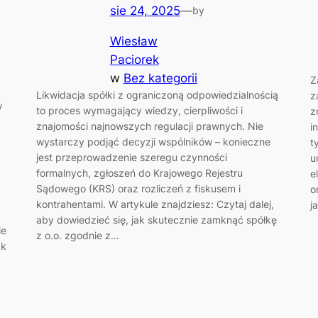
sie 24, 2025
—
by
Wiesław
Paciorek
w
Bez kategorii
Z
Likwidacja spółki z ograniczoną odpowiedzialnością
z
w
to proces wymagający wiedzy, cierpliwości i
z
znajomości najnowszych regulacji prawnych. Nie
i
wystarczy podjąć decyzji wspólników – konieczne
t
jest przeprowadzenie szeregu czynności
u
formalnych, zgłoszeń do Krajowego Rejestru
e
Sądowego (KRS) oraz rozliczeń z fiskusem i
o
kontrahentami. W artykule znajdziesz: Czytaj dalej,
j
aby dowiedzieć się, jak skutecznie zamknąć spółkę
le
z o.o. zgodnie z…
ak