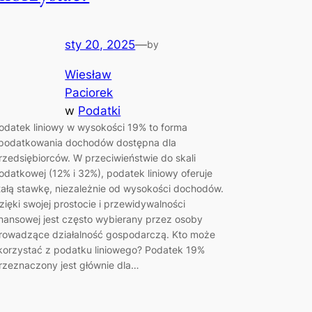
sty 20, 2025
—
by
Wiesław
Paciorek
w
Podatki
odatek liniowy w wysokości 19% to forma
podatkowania dochodów dostępna dla
rzedsiębiorców. W przeciwieństwie do skali
odatkowej (12% i 32%), podatek liniowy oferuje
tałą stawkę, niezależnie od wysokości dochodów.
zięki swojej prostocie i przewidywalności
inansowej jest często wybierany przez osoby
rowadzące działalność gospodarczą. Kto może
korzystać z podatku liniowego? Podatek 19%
rzeznaczony jest głównie dla…