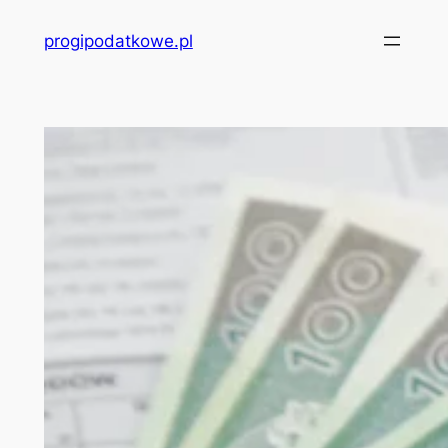
Przejdź
progipodatkowe.pl
do
treści