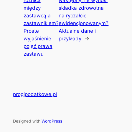
różnica
Następny:
Ile wynosi
między
składka zdrowotna
zastawcą a
na ryczałcie
zastawnikiem?
ewidencjonowanym?
Proste
Aktualne dane i
wyjaśnienie
przykłady
→
pojęć prawa
zastawu
progipodatkowe.pl
Designed with
WordPress